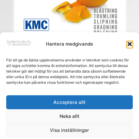
Hantera medgivande
För att ge de bästa upplevelserna använder vi tekniker som cookies för
att lagra och/eller komma åt enhetsinformation. Att samtycka till dessa
tekniker gör det möjligt för oss att behandla data såsom surfbeteende
eller unika ID:n på denna webbplats. Att inte samtycka eller återkalla
Meny
samtycke kan påverka vissa funktioner och egenskaper negativt.
HEM
PRENUMERERA
ANNONSERA
Acceptera allt
AGENTURREGISTRET
Neka allt
MÄSSOR
NÄTREGISTRET
Visa inställningar
KONTAKT