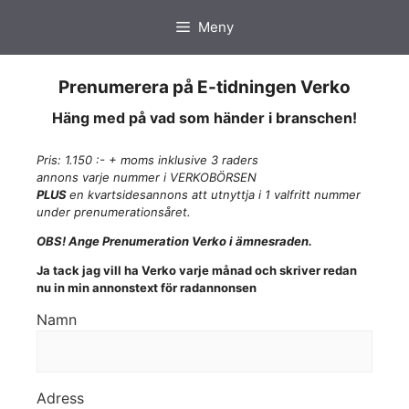
Hoppa
Meny
till
innehåll
Prenumerera på E-tidningen Verko
Häng med på vad som händer i branschen!
Pris: 1.150 :- + moms inklusive 3 raders
annons varje nummer i VERKOBÖRSEN
PLUS
en kvartsidesannons att utnyttja i 1 valfritt nummer
under prenumerationsåret.
OBS! Ange Prenumeration Verko i ämnesraden.
Ja tack jag vill ha Verko varje månad och skriver redan
nu in min annonstext för radannonsen
Namn
Adress