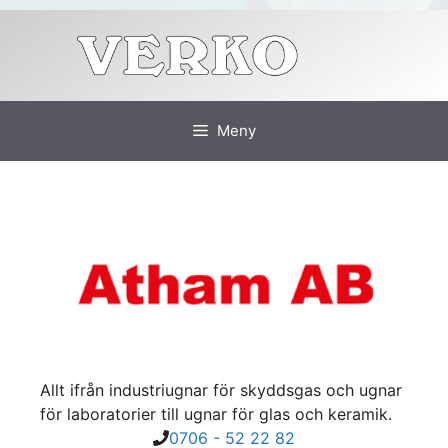
Hoppa
till
innehåll
Meny
Allt ifrån industriugnar för skyddsgas och ugnar
för laboratorier till ugnar för glas och keramik.
0706 - 52 22 82