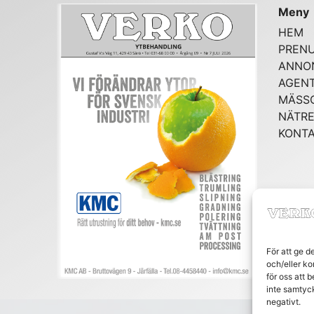
Meny
HEM
PREN
ANNO
AGENT
MÄSS
NÄTRE
KONT
För att ge d
och/eller ko
för oss att 
inte samtyc
negativt.