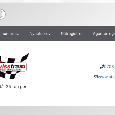
enumerera
Nyhetsbrev
Nätregistret
Agenturregi
0708 
www.atss
tål 25 ton per