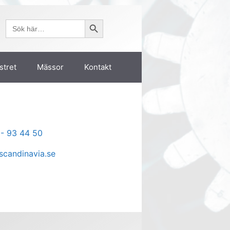
Sökknapp
Sök
efter:
stret
Mässor
Kontakt
- 93 44 50
candinavia.se