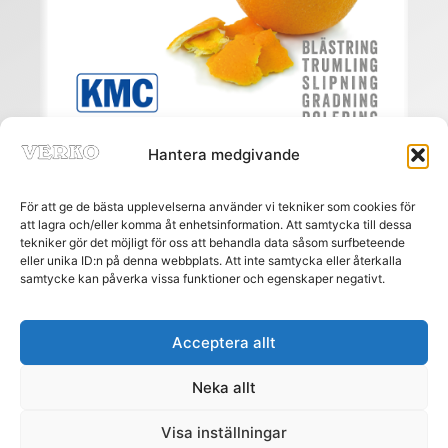
Hantera medgivande
För att ge de bästa upplevelserna använder vi tekniker som cookies för
att lagra och/eller komma åt enhetsinformation. Att samtycka till dessa
tekniker gör det möjligt för oss att behandla data såsom surfbeteende
eller unika ID:n på denna webbplats. Att inte samtycka eller återkalla
Meny
samtycke kan påverka vissa funktioner och egenskaper negativt.
HEM
PRENUMERERA
ANNONSERA
Acceptera allt
AGENTURREGISTRET
Neka allt
MÄSSOR
NÄTREGISTRET
Visa inställningar
KONTAKT