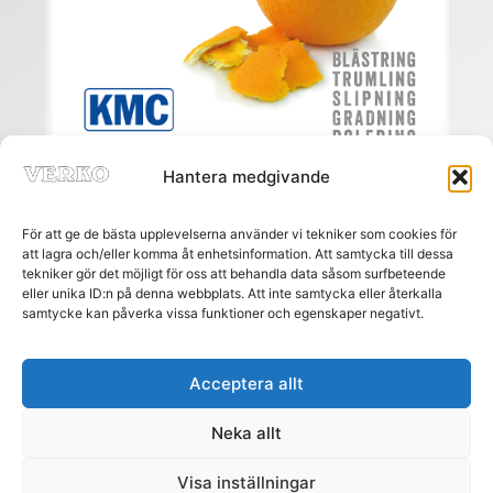
Hantera medgivande
För att ge de bästa upplevelserna använder vi tekniker som cookies för
att lagra och/eller komma åt enhetsinformation. Att samtycka till dessa
tekniker gör det möjligt för oss att behandla data såsom surfbeteende
eller unika ID:n på denna webbplats. Att inte samtycka eller återkalla
Meny
samtycke kan påverka vissa funktioner och egenskaper negativt.
HEM
PRENUMERERA
ANNONSERA
Acceptera allt
AGENTURREGISTRET
Neka allt
MÄSSOR
NÄTREGISTRET
Visa inställningar
KONTAKT