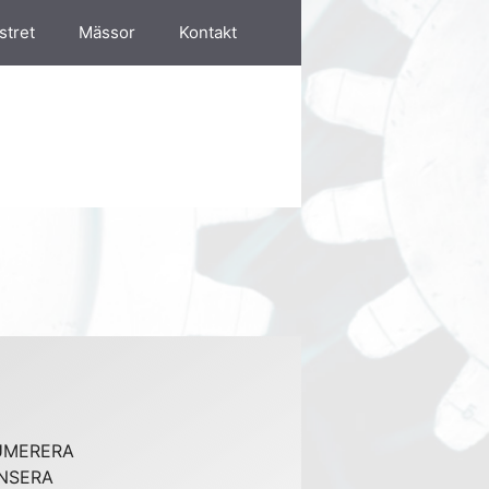
stret
Mässor
Kontakt
UMERERA
NSERA