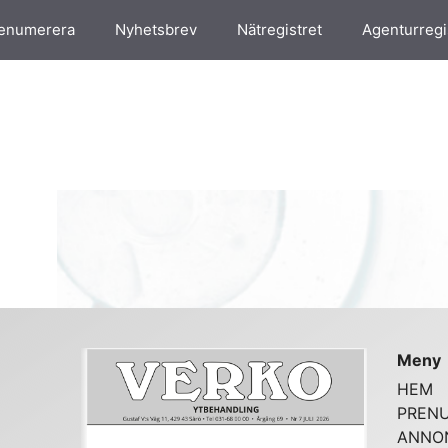
enumerera
Nyhetsbrev
Nätregistret
Agenturregi
Meny
HEM
PREN
ANNO