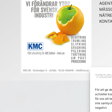
AGENT
MÄSS
NÄTRE
KONT
För att ge d
och/eller ko
för oss att 
inte samtyc
negativt.