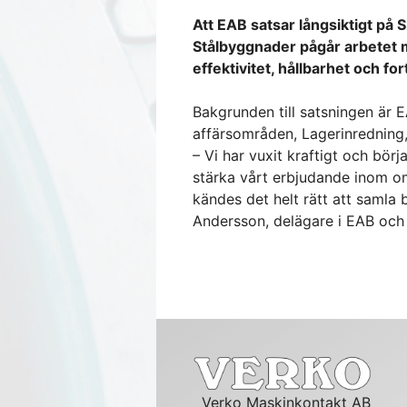
Att EAB satsar långsiktigt på
Stålbyggnader pågår arbetet 
effektivitet, hållbarhet och for
Bakgrunden till satsningen är 
affärsområden, Lagerinredning, Po
– Vi har vuxit kraftigt och bör
stärka vårt erbjudande inom o
kändes det helt rätt att saml
Andersson, delägare i EAB och 
Verko Maskinkontakt AB