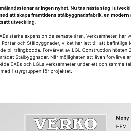
 Smålandsstenar är ingen nyhet. Nu tas nästa steg i utvec
med att skapa framtidens stålbyggnadsfabrik, en modern 
tsatt utveckling.
EABs starka expansion de senaste åren. Verksamheten har vu
rtar och Stålbyggnader, vilket har lett till att befintliga lo
jade bli trångbodda. Förvärvet av LGL Construction hösten 20
mrådet Stålbyggnader. När möjligheten att även förvärva a
a både EABs och LGLs verksamheter under ett och samma ta
med i styrgruppen för projektet.
Meny
HEM