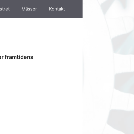
stret
Mässor
Kontakt
er framtidens