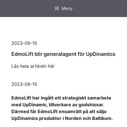
Hoppa
Meny
till
innehåll
2023-09-15
EdmoLift blir generalagent för UpDinamics
Läs hela artikeln här
2023-09-15
EdmoLift har ingått ett strategiskt samarbete
med UpDinamic, tillverkare av godshissar.
Därmed får EdmoLift ensamrätt på att sälja
UpDinamics produkter i Norden och Baltikum.