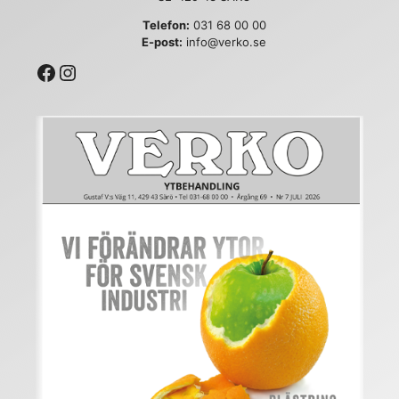
Telefon:
031 68 00 00
E-post:
info@verko.se
Facebook
Instagram