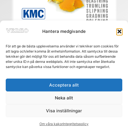
Hantera medgivande
För att ge de bästa upplevelserna använder vi tekniker som cookies för
att lagra och/eller komma åt enhetsinformation. Att samtycka till dessa
tekniker gör det möjligt för oss att behandla data såsom surfbeteende
eller unika ID:n på denna webbplats. Att inte samtycka eller återkalla
Meny
samtycke kan påverka vissa funktioner och egenskaper negativt.
HEM
PRENUMERERA
ANNONSERA
Acceptera allt
AGENTURREGISTRET
Neka allt
MÄSSOR
NÄTREGISTRET
Visa inställningar
KONTAKT
Om våra kakor
Integritetspolicy