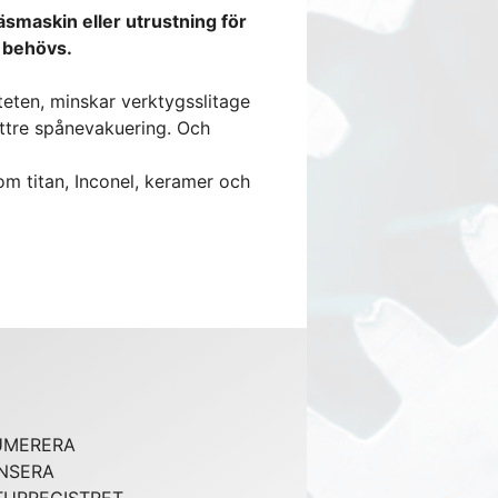
äsmaskin eller utrustning för
t behövs.
teten, minskar verktygsslitage
ättre spånevakuering. Och
som titan, Inconel, keramer och
UMERERA
NSERA