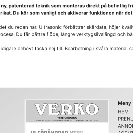
 ny, patenterad teknik som monteras direkt på befintlig fr
rikat. Du kör som vanligt och aktiverar funktionen när de
et du redan har. Ultrasonic förbättrar skärdata, höjer kvali
rocess. Du får bättre flöde, längre verktygslivslängd och b
idigare behövt tacka nej till. Bearbetning i svåra material 
Meny
HEM
PREN
ANNO