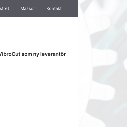
stret
Mässor
Kontakt
VibroCut som ny leverantör