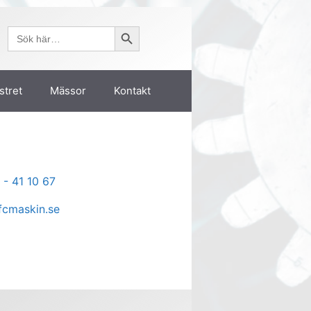
Sökknapp
Sök
efter:
stret
Mässor
Kontakt
 - 41 10 67
cmaskin.se