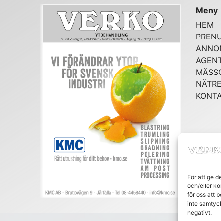
Meny
HEM
PREN
ANNO
AGENT
MÄSS
NÄTRE
KONT
För att ge d
och/eller ko
för oss att 
inte samtyc
negativt.