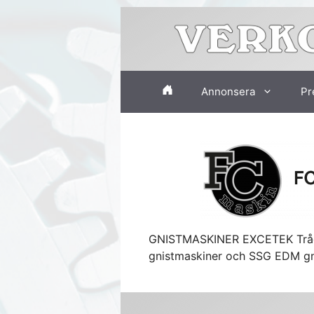
Hoppa
till
innehåll
Annonsera
Pr
GNISTMASKINER EXCETEK Trådg
gnistmaskiner och SSG EDM gn