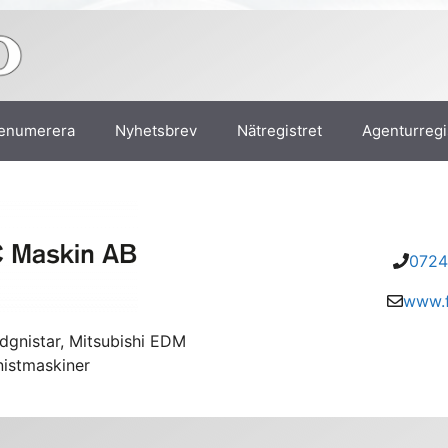
enumerera
Nyhetsbrev
Nätregistret
Agenturregi
0724
www.f
nistar, Mitsubishi EDM
istmaskiner