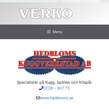
Hoppa
till
innehåll
Meny
Specialister på Kugg, Splines och Kilspår.
0226 - 307 75
www.hedbloms.se