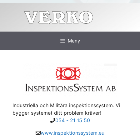
Hoppa
till
innehåll
Meny
Industriella och Militära inspektionssystem. Vi
bygger systemet ditt problem kräver!
054 - 21 15 50
www.inspektionssystem.eu