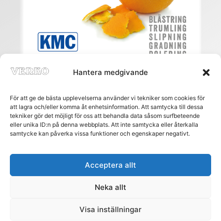
Hantera medgivande
För att ge de bästa upplevelserna använder vi tekniker som cookies för
att lagra och/eller komma åt enhetsinformation. Att samtycka till dessa
tekniker gör det möjligt för oss att behandla data såsom surfbeteende
eller unika ID:n på denna webbplats. Att inte samtycka eller återkalla
Meny
samtycke kan påverka vissa funktioner och egenskaper negativt.
HEM
PRENUMERERA
ANNONSERA
Acceptera allt
AGENTURREGISTRET
Neka allt
MÄSSOR
NÄTREGISTRET
Visa inställningar
KONTAKT