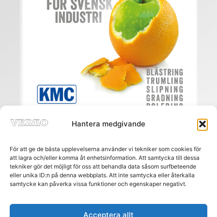
Hantera medgivande
För att ge de bästa upplevelserna använder vi tekniker som cookies för
att lagra och/eller komma åt enhetsinformation. Att samtycka till dessa
tekniker gör det möjligt för oss att behandla data såsom surfbeteende
eller unika ID:n på denna webbplats. Att inte samtycka eller återkalla
Meny
samtycke kan påverka vissa funktioner och egenskaper negativt.
HEM
PRENUMERERA
ANNONSERA
Acceptera allt