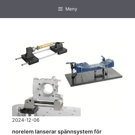
Hoppa
Meny
till
innehåll
2024-12-06
norelem lanserar spännsystem för