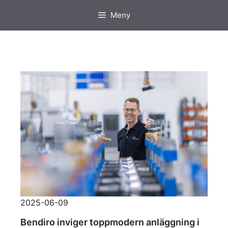
Hoppa
Meny
till
innehåll
2025-06-09
Bendiro inviger toppmodern anläggning i