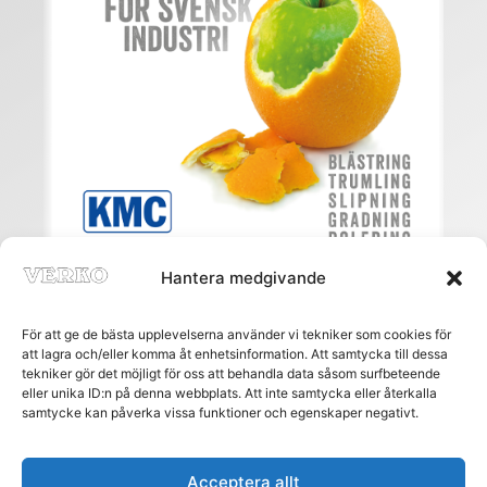
Hantera medgivande
För att ge de bästa upplevelserna använder vi tekniker som cookies för
att lagra och/eller komma åt enhetsinformation. Att samtycka till dessa
tekniker gör det möjligt för oss att behandla data såsom surfbeteende
eller unika ID:n på denna webbplats. Att inte samtycka eller återkalla
Meny
samtycke kan påverka vissa funktioner och egenskaper negativt.
HEM
PRENUMERERA
ANNONSERA
Acceptera allt