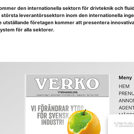
 den internationella sektorn för drivteknik och fluidte
 största leverantörssektorn inom den internationella ing
e utställande företagen kommer att presentera innovativa 
stem för alla sektorer.
Meny
HEM
PREN
ANNO
AGENT
MÄSS
NÄTRE
KONT