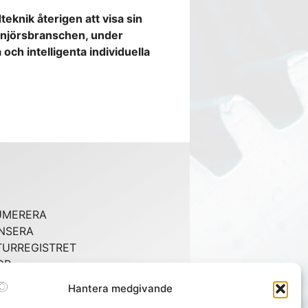
knik återigen att visa sin
enjörsbranschen, under
och intelligenta individuella
UMERERA
NSERA
URREGISTRET
OR
GISTRET
Hantera medgivande
AKT