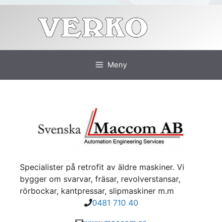
Hoppa
till
innehåll
Meny
Specialister på retrofit av äldre maskiner. Vi
bygger om svarvar, fräsar, revolverstansar,
rörbockar, kantpressar, slipmaskiner m.m
0481 710 40