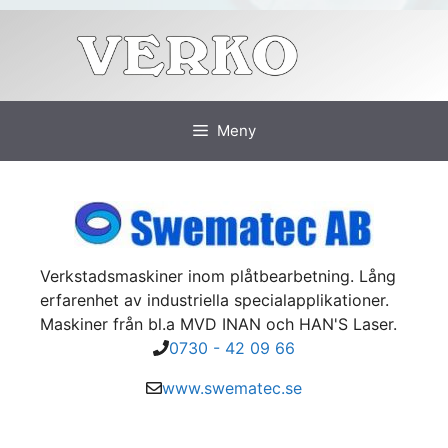
Hoppa
till
innehåll
Meny
Verkstadsmaskiner inom plåtbearbetning. Lång
erfarenhet av industriella specialapplikationer.
Maskiner från bl.a MVD INAN och HAN'S Laser.
0730 - 42 09 66
www.swematec.se