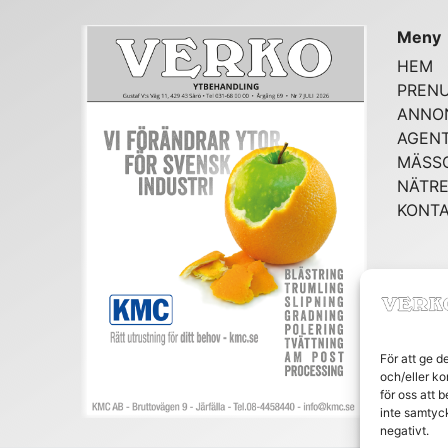
Meny
HEM
PREN
ANNO
AGENT
MÄSS
NÄTRE
KONT
För att ge d
och/eller ko
för oss att 
inte samtyc
negativt.