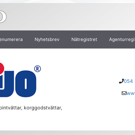
enumerera
Nyhetsbrev
Nätregistret
Agenturregi
054 
www
abintvättar, korggodstvättar,