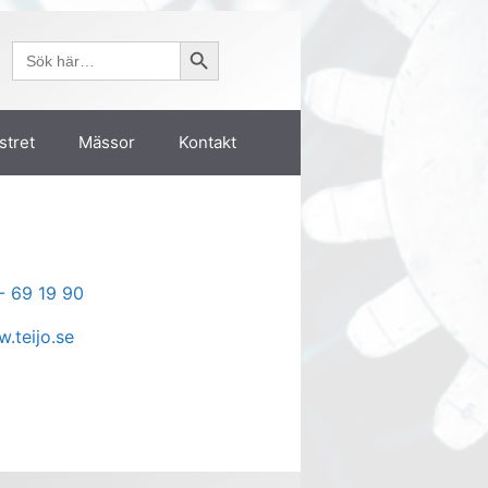
Sökknapp
Sök
efter:
stret
Mässor
Kontakt
- 69 19 90
.teijo.se