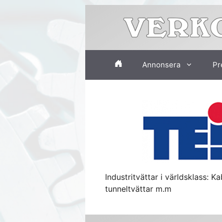
Hoppa
till
innehåll
Annonsera
Pr
Industritvättar i världsklass: K
tunneltvättar m.m