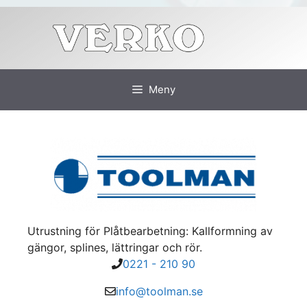
Hoppa
till
innehåll
Meny
Utrustning för Plåtbearbetning: Kallformning av
gängor, splines, lättringar och rör.
0221 - 210 90
info@toolman.se